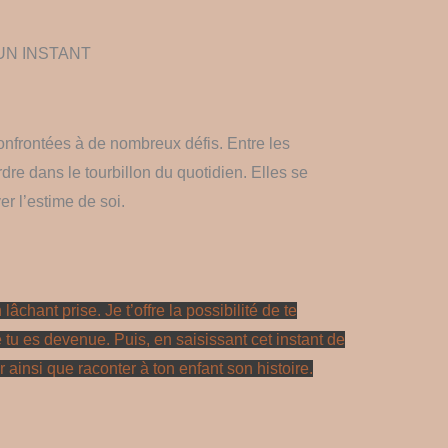
UN INSTANT
onfrontées à de nombreux défis. Entre les
dre dans le tourbillon du quotidien. Elles se
r l’estime de soi.
âchant prise. Je t’offre la possibilité de te
tu es devenue. Puis, en saisissant cet instant de
r ainsi que raconter à ton enfant son histoire.