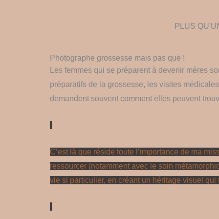
PLUS QU'U
Photographe grossesse mais pas que !
Les femmes qui se préparent à devenir mères sont
préparatifs de la grossesse, les visites médicales
demandent souvent comment elles peuvent trouver
C’est là que réside toute l’importance de ma missio
ressourcer (notamment avec le soin métamorphique
vie si particulier, en créant un héritage visuel qu