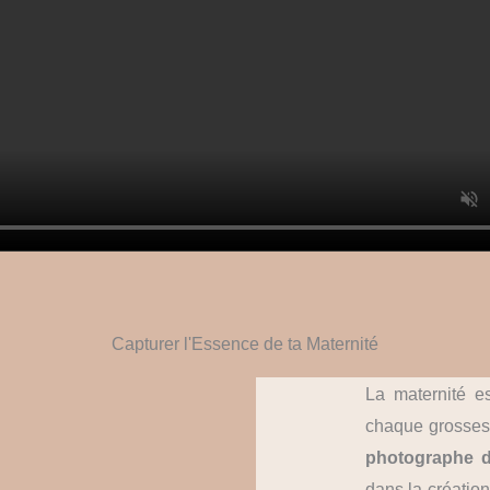
Capturer l'Essence de ta Maternité
La maternité es
chaque grossess
photographe d
dans la création