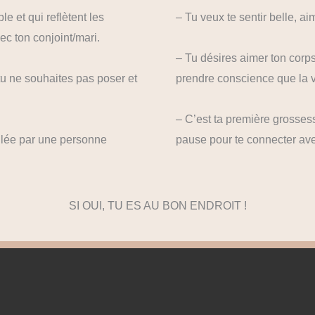
e et qui reflètent les
– Tu veux te sentir belle, a
ec ton conjoint/mari.
– Tu désires aimer ton corps
 tu ne souhaites pas poser et
prendre conscience que la vi
– C’est ta première grosses
aulée par une personne
pause pour te connecter ave
SI OUI, TU ES AU BON ENDROIT !