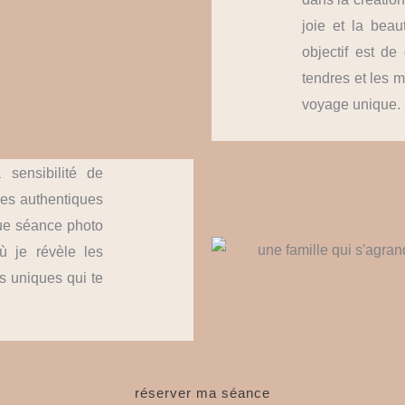
joie et la bea
objectif est de
tendres et les 
voyage unique.
sensibilité de
ges authentiques
que séance photo
ù je révèle les
s uniques qui te
réserver ma séance