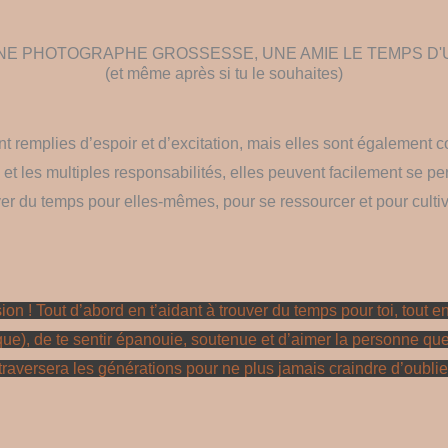
NE PHOTOGRAPHE GROSSESSE, UNE AMIE LE TEMPS D'
(et même après si tu le souhaites)
 remplies d’espoir et d’excitation, mais elles sont également c
 et les multiples responsabilités, elles peuvent facilement se per
 du temps pour elles-mêmes, pour se ressourcer et pour cultive
n ! Tout d’abord en t’aidant à trouver du temps pour toi, tout en l
), de te sentir épanouie, soutenue et d’aimer la personne que 
i traversera les générations pour ne plus jamais craindre d’oublie