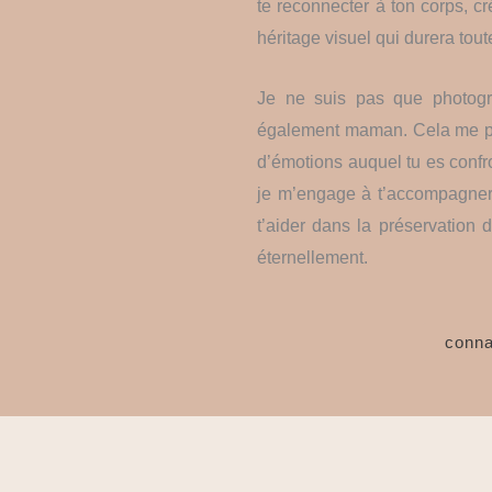
te reconnecter à ton corps, c
héritage visuel qui durera tout
Je ne suis pas que photogra
également maman. Cela me per
d’émotions auquel tu es confr
je m’engage à t’accompagner p
t’aider dans la préservation 
éternellement.
conna