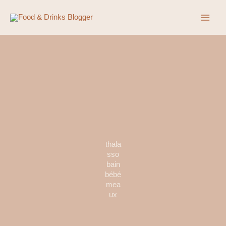
Aller
au
contenu
thala
sso
bain
bébé
mea
ux