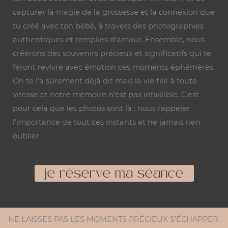
capturer la magie de la grossesse et la connexion que
tu créé avec ton bébé, à travers des photographies
authentiques et remplies d’amour. Ensemble, nous
créerons des souvenirs précieux et significatifs qui te
feront revivre avec émotion ces moments éphémères.
On te l’a sûrement déjà dit mais la vie file à toute
vitesse et notre mémoire n’est pas infaillible. C’est
pour cela que les photos sont là : nous rappeler
l’importance de tout ces instants et ne jamais rien
oublier.
je réserve ma séance
NE LAISSES PAS LES MOMENTS PRÉCIEUX S’ÉCHAPPER.