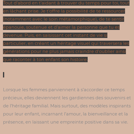
Tout d’abord en t’aidant à trouver du temps pour toi, tout
en lâchant prise. Je t’offre la possibilité de te ressourcer
(notamment avec le soin métamorphique), de te sentir
épanouie, soutenue et d’aimer la personne que tu es
devenue. Puis, en saisissant cet instant de vie si
particulier, en créant un héritage visuel qui traversera les
générations pour ne plus jamais craindre d’oublier ainsi
que raconter à ton enfant son histoire.
Lorsque les femmes parviennent à s’accorder ce temps
précieux, elles deviennent les gardiennes des souvenirs et
de l’héritage familial. Mais surtout, des modèles inspirants
pour leur enfant, incarnant l’amour, la bienveillance et la
présence, en laissant une empreinte positive dans sa vie.