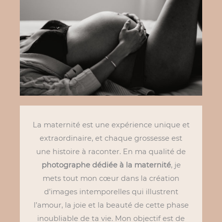
La maternité est une expérience unique et
extraordinaire, et chaque grossesse est
une histoire à raconter. En ma qualité de
photographe dédiée à la maternité
, je
mets tout mon cœur dans la création
d’images intemporelles qui illustrent
l’amour, la joie et la beauté de cette phase
inoubliable de ta vie. Mon objectif est de