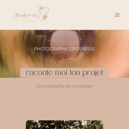
Aller
au
contenu
PHOTOGRAPHE GROSSESSE
raconte moi ton projet
photographe de grossesse