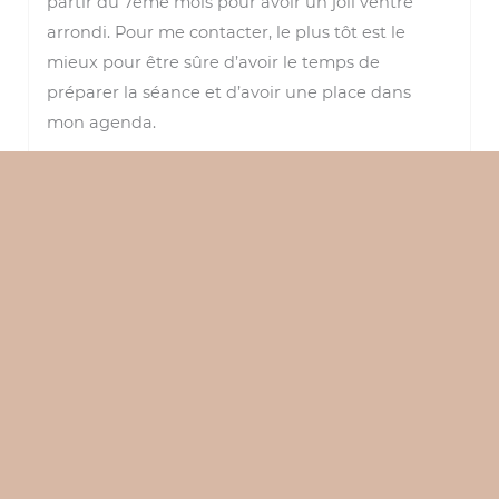
partir du 7ème mois pour avoir un joli ventre
arrondi. Pour me contacter, le plus tôt est le
mieux pour être sûre d’avoir le temps de
préparer la séance et d’avoir une place dans
mon agenda.
Combien de temps dure une séance photo
de grossesse ? Il faut compter minimum 1
heure.
Où se déroulera la séance photo ?
Quels vêtements devrais-je porter pour ma
séance photo de grossesse ?
Est-ce que tu proposes des albums photo ou
des tirages ?